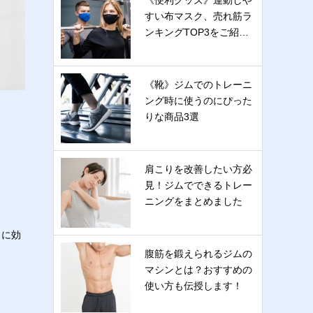
《便利グッズ》運動しや
すい布マスク、売れ筋ラ
ンキングTOP3をご紹…
《靴》ジムでのトレーニ
ング時に使うのにぴった
りな商品3選
肩こりを改善したい方必
見！ジムでできるトレー
ニングをまとめました
常に効
腹筋を鍛えられるジムの
マシンとは？おすすめの
使い方も伝授します！