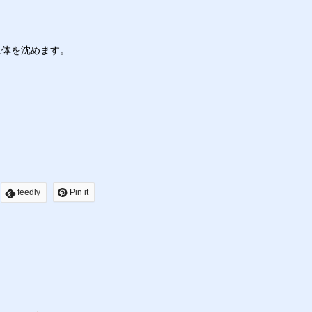
。
に体を沈めます。
feedly
Pin it