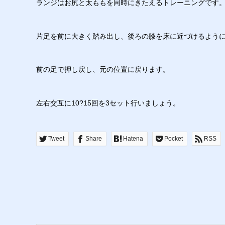
ランジはお尻と太ももを同時にきたえるトレーニングです
片足を前に大きく踏み出し、後ろの膝を床に近づけるよう
前の足で押し戻し、元の位置に戻ります。
左右交互に10?15回を3セット行いましょう。
Tweet
Share
Hatena
Pocket
RSS