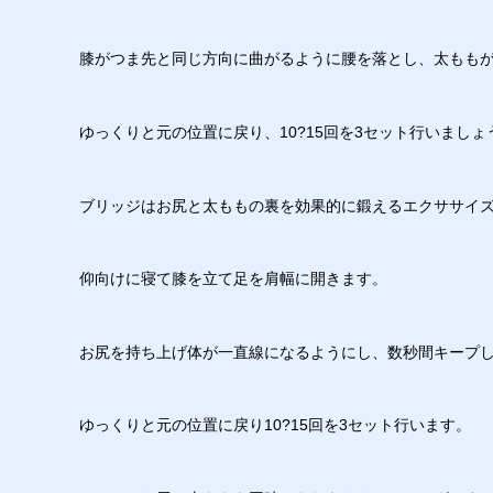
膝がつま先と同じ方向に曲がるように腰を落とし、太もも
ゆっくりと元の位置に戻り、10?15回を3セット行いましょ
ブリッジはお尻と太ももの裏を効果的に鍛えるエクササイ
仰向けに寝て膝を立て足を肩幅に開きます。
お尻を持ち上げ体が一直線になるようにし、数秒間キープ
ゆっくりと元の位置に戻り10?15回を3セット行います。