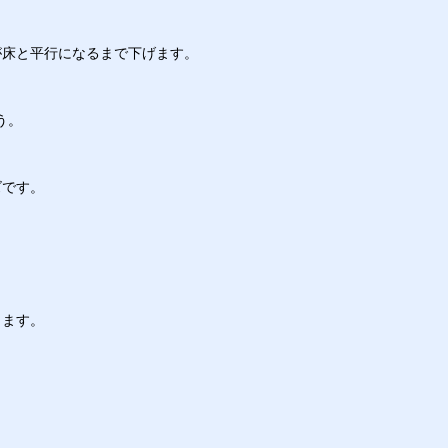
が床と平行になるまで下げます。
う。
ズです。
します。