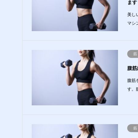
ます
美し
マシ
筋
腹筋
腹筋
す。
筋