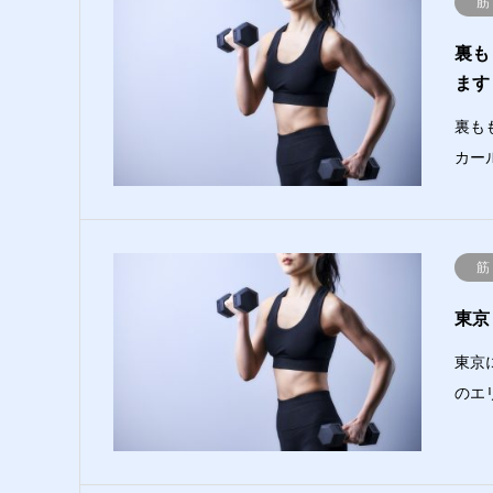
筋
裏も
ます
裏も
カー
筋
東京
東京
のエ