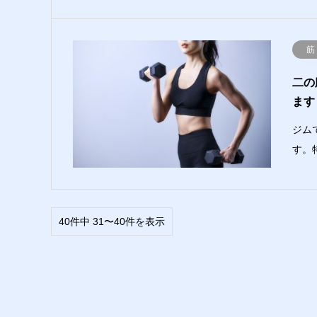
筋
二の
ます
ジム
す。
40件中 31〜40件を表示