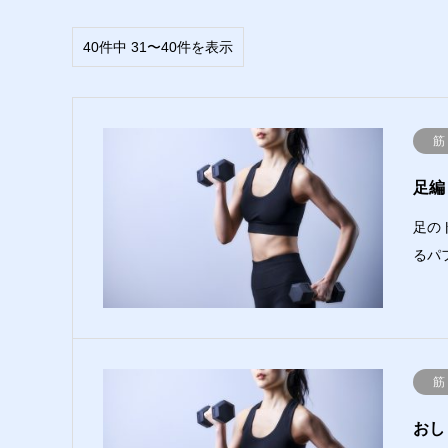
40件中 31〜40件を表示
筋
足編
足の
るパ
筋
おし