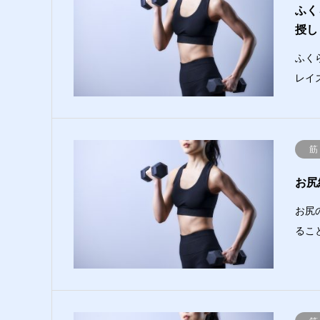
ふく
授し
ふく
レイ
筋
お尻
お尻
るこ