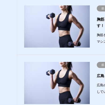
筋
胸筋
す！
胸筋
マシ
筋
広島
広島
して